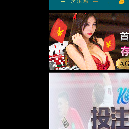
元，同比增长73.28%，公司已向上交所提交