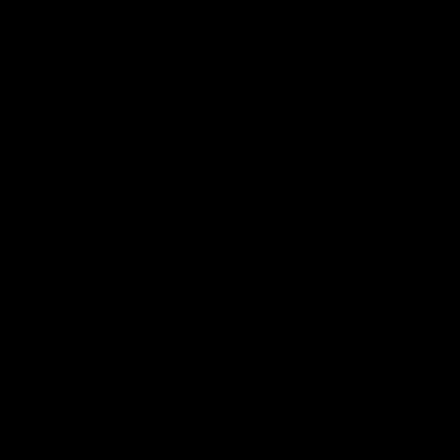
党建工作
和航运
党建概况
党建动态
台
息公开
业基本信息
员工招聘信息