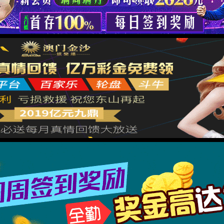
增持 业绩飘红ST常
，恢复上市，原常林股份全部资产及负债置出，极速电竞集
日，ST常林（600710）披露年报，公司2017年实现营收7