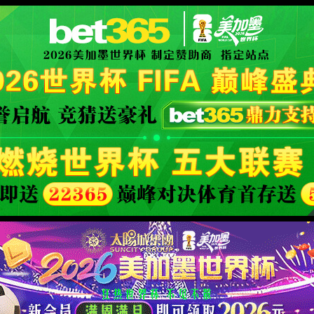
党建工作
新闻中心
人才发展
投资者关系