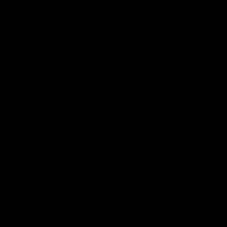
提升投资者信心，维护中小股东利益和资本市场
/股。