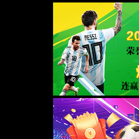
关于我们
业务领域