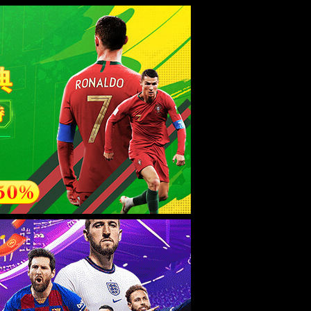
信息公开
中文