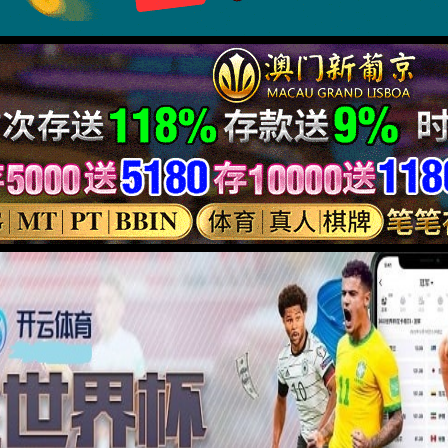
撤销公司股票其他风险警示的申请。