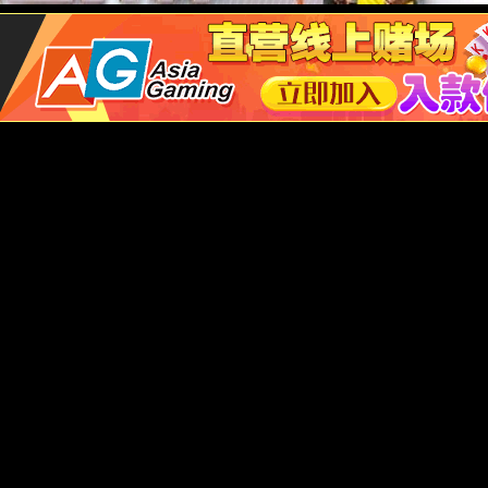
8年，前身为中国机械设备出口公司江苏公司，2004年上
。
外并购重组等途径，打造更多的核心子公司；各核心子公
服务业务”是极速电竞的优势业务，规模和利润贡献占比较高
增长态势较好，是发展的“充电器”；“投资发展业务”是
业收入740.86亿元人民币，同比增长47.7%。实现进出
25.52亿美元，同比增长17.6%；进口总额31.04亿美元
省外贸重点联系企业中名列第一。
事兼总经理蔡济波、职工监事杨国峰，副总经理彭原璞、
网不低于30万股且不高于60万股。