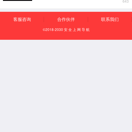
关于我们
极速电竞实时比分网
跨国经营
社会责任
发展历程
科技创新
诚信与合规
公司战略
精益制造
经营业绩
企业文化
业务领域
动力工具
校服
汽车铝轮和铰链
发电设备
机电设备进口
新兴业务