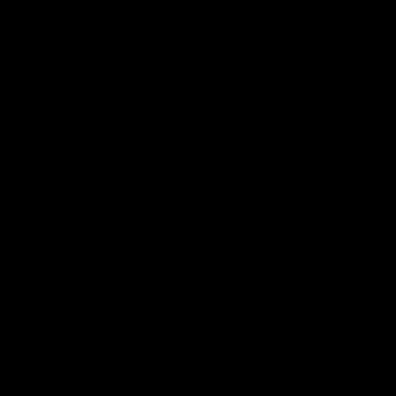
主营业务收入突破100亿元
2006
更名为江苏极速电竞集团公
司