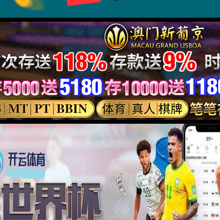
位列中国500最具价值品牌
146位，荣获ESG金牛奖
企50强，第十五届中国上
公司投资者关系天马奖，
国上市公司文化建设最佳
践案例
2021
营业收入首次突破千亿成
千亿集团，进出口总额首
突破百亿元大关。