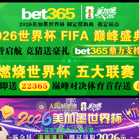
党建工作
新闻中心
人才发展
投资者关系