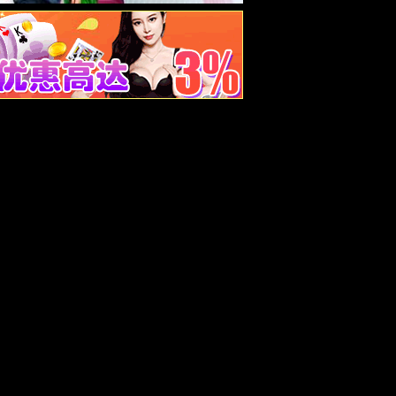
滨
杆企业
公
集
2017
业
位居《财富》中国
500
强企
成
第
135
名，获批组建国家级
国
业设计中心，获评第五届
国文明单位
。