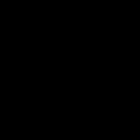
2010
极
母公司国机集团首次进入
界500强。
2004-2009