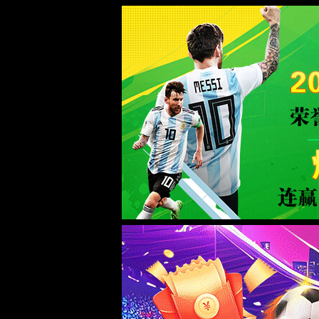
关于我们
业务领域