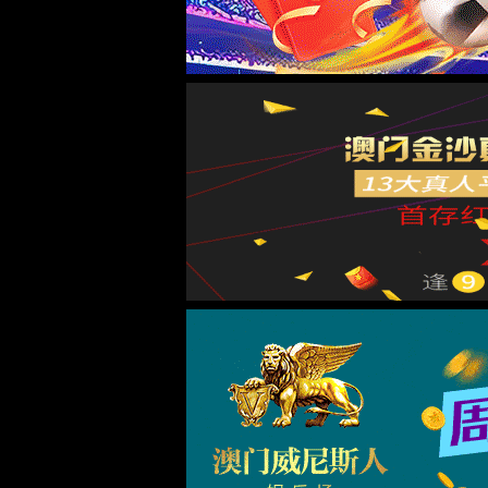
经营业绩
营业收入