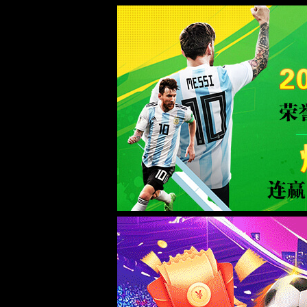
关于我们
业务领域
首页
>
关于我们
>
经营业绩