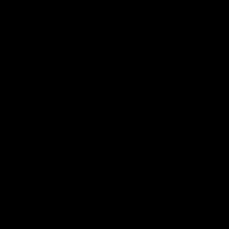
境内主营业务收入