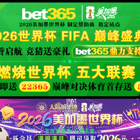
党建工作
新闻中心
人才发展
投资者关系