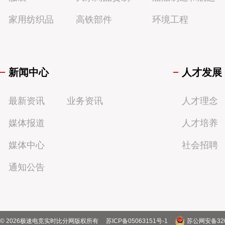
家用纺织品
高铁部件
环境工程
新闻中心
人才发展
最新资讯
业务资讯
人才理念
媒体报道
人才培养
媒体中心
社会招聘
通知公告
©
2026
极速电竞实时比分网版权所有
苏ICP备05063151号-1
苏公网安备320