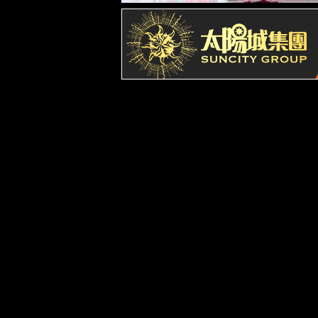
2026-07-01
喜报！极速电竞股份党委荣获
2026-06-30
极速电竞与南京市六合区人民
2026-06-26
国机集团董事、党委副书记丁
2026-06-24
杨永清带队赴国网电科院（南