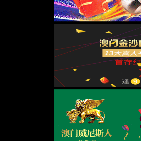
新闻中心
最新资讯