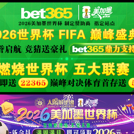
党建工作
新闻中心
人才发展
投资者关系