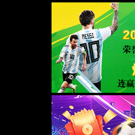
关于我们
业务领域
首页
>
新闻中心
>
最新资讯