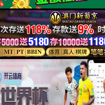
调研极速电竞
作会