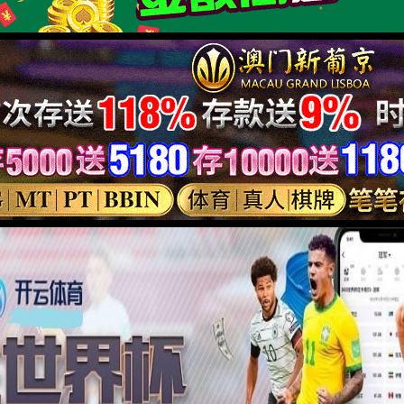
次突破百亿元大关。
司）全国脱贫攻坚先进集体。
管理优秀奖”；荣获“国家知识产权优势企业”
业成长冠军榜第
5
位，获批组建国家级博士后科研工作站
。