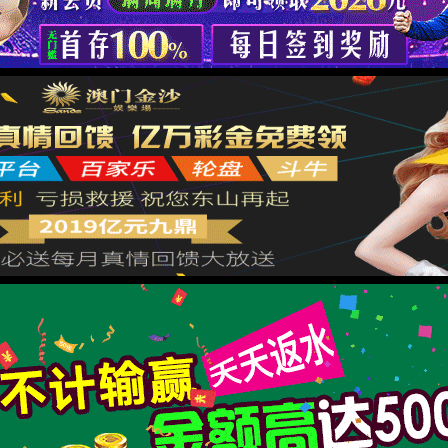
牛奖央企50强，第十五届中国上市公司投资者关系天马奖，中
秀企业称号
重点企业管理标杆创建行动标杆企业