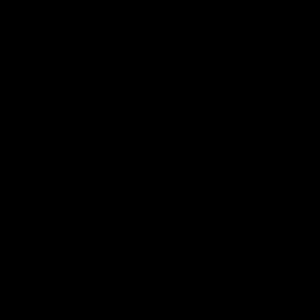
，打造国际化投融资平台。