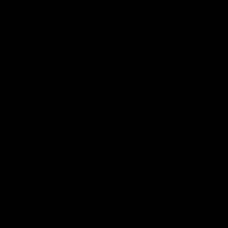
2004-2009