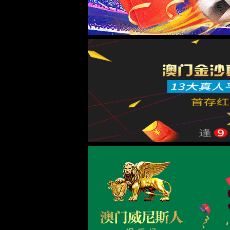
2010-2024
2024
位列中国500最具价值品牌第146位，荣获ESG金
2023
位列《财富》中国上市公司500强第97位，江苏省优
2022
荣获国务院国资委国有企业公司治理示范企业，国有