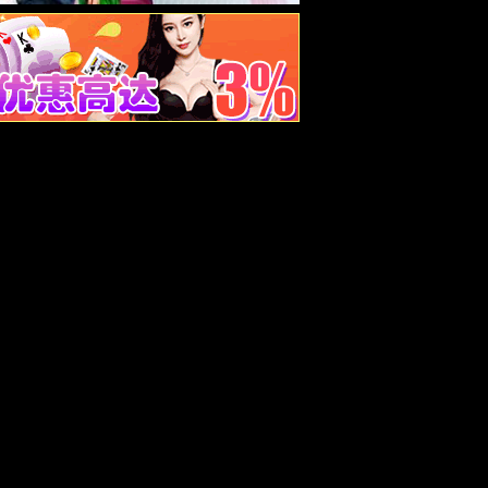
厂在缅甸投产，开启产业国际化梯度转移进程；极速电竞