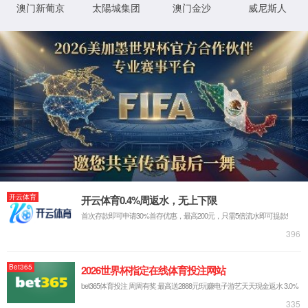
发展榜样企业”，第十四届上市公司董事会“金圆桌奖”，公司党委
书记、董事长杨永清荣获“金牛企业领袖奖”，公司团委先后获得
团江苏省委、中央企业团工委表彰的“五四红旗团委”荣誉称号，
下属技术公司获得由中华人民共和国人力资源和社会保障部、国
资委联合评选表彰的“中央企业先进集体”荣誉称号。
极速电竞实时比分网党委目前下设党委6个，党总支4个，党
支部114个（含3个直属党支部），共有党员1640名。
极速电竞党组织结构