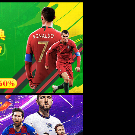
信息公开
中文