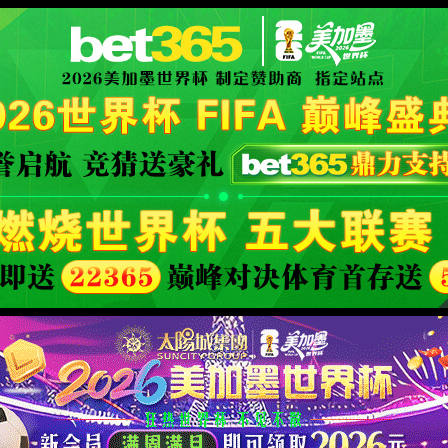
党建工作
新闻中心
人才发展
投资者关系