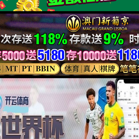
蓝科高新董事长王健，独立董事茅宁、蓝科高新独立董事
王健主持说明会。来自中信建投、申万宏源等机构超50